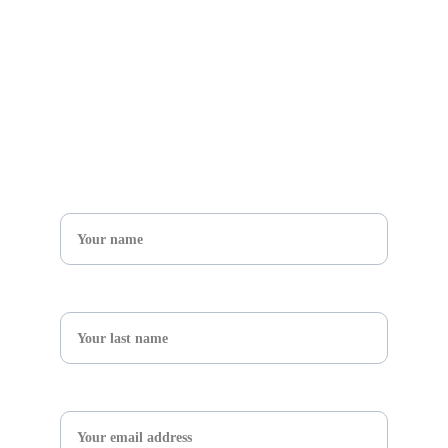
Get in touch
Name*
What's your adventure ?*
Email*