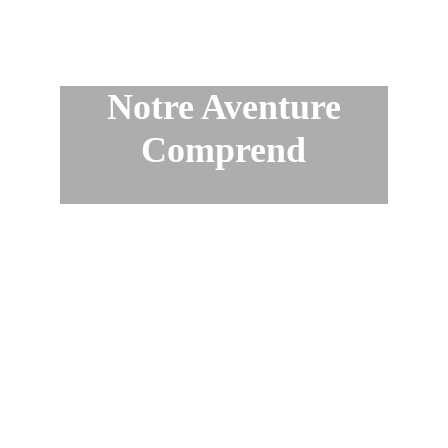
 Notre Aventure 
Comprend
Repas, fruits et 
snacks.
Hébergement en 
hamacs.