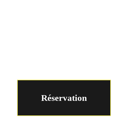
🇺🇸
🇪🇸
Réservation