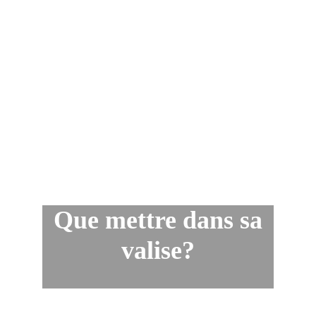
Assurance médicale.
Transport de retour 
à l'hôtel
.
 Que mettre dans sa 
valise?
Petit sac à dos.