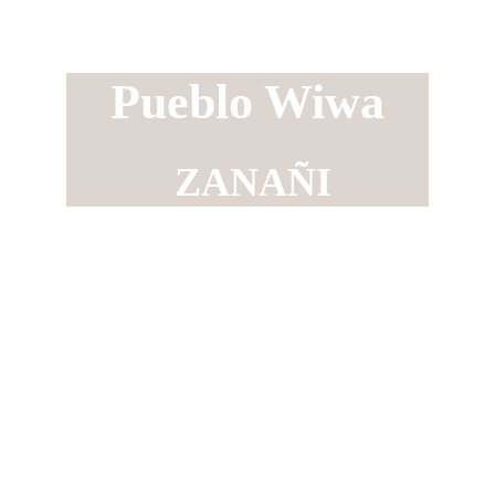
Pueblo Wiwa
ZANAÑI
Circuit au départ de 
Riohacha (ou 
Palomino).
Visite de 2 jours et 1 