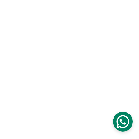
Llega con una mente 
abierta para aprender 
y respetar la cultura 
anfibia de estas 
comunidades.
Wiwawalker
 no solo te 
ofrece un tour, sino 
una experiencia 
transformadora que te 